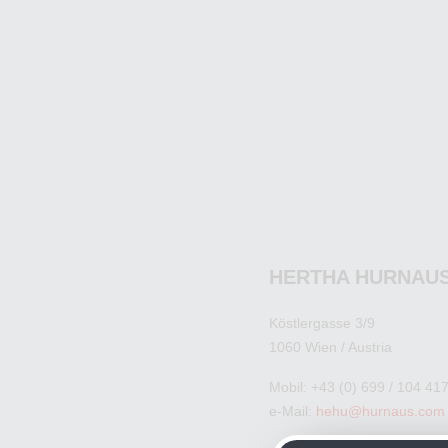
HERTHA HURNAU
Köstlergasse 3/9
1060 Wien / Austria
Mobil: +43 (0) 699 / 104 41
e-Mail:
hehu@hurnaus.com