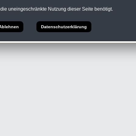
die uneingeschränkte Nutzung dieser Seite benötigt.
5 Abs.1 ECG •
Datenschutz
Ablehnen
Datenschutzerklärung