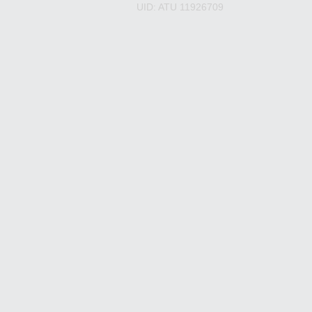
UID: ATU 11926709