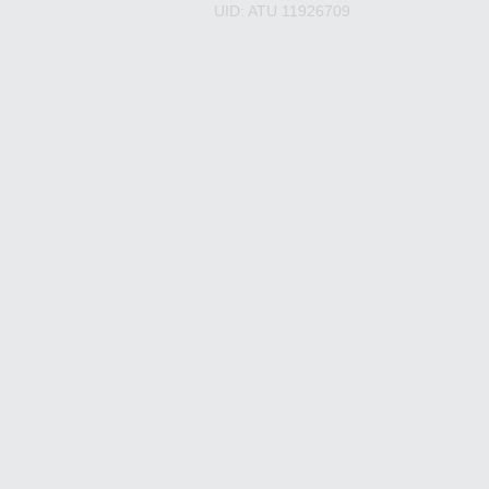
UID: ATU 11926709