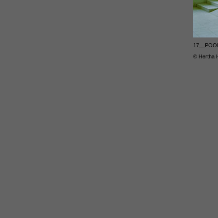
17__POOL 
© Hertha 